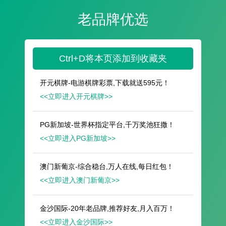
遥想公瑾当年，小乔初嫁了，雄姿英发。
羽扇纶巾，谈笑间，樯橹灰飞烟灭。
故国神游，多情应笑我，早生华发。
人生如梦，一尊还酹江月。